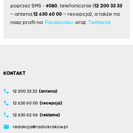
poprzez SMS -
4080
, telefonicznie (
12 200 33 33
– antena,
12 630 60 00
– recepcja), a także na
nasz profil na
Facebooku
oraz
Twitterze
KONTAKT
phone
12 200 33 33
(antena)
phone
12 630 60 00
(recepcja)
phone
12 630 62 06
(reklama)
email
redakcja@radiokrakow.pl