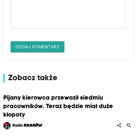
DODAJ KOMENTARZ
Zobacz także
Pijany kierowca przewoził siedmiu
pracowników. Teraz będzie miał duże
kłopoty
search
share
Radio
KRAKÓW