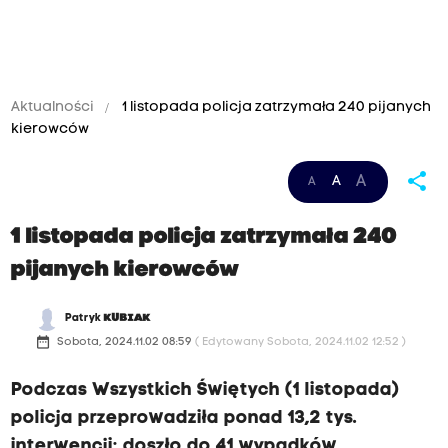
Aktualności
1 listopada policja zatrzymała 240 pijanych
kierowców
share
A
A
A
1 listopada policja zatrzymała 240
pijanych kierowców
Patryk
KUBIAK
date_range
Sobota, 2024.11.02 08:59
( Edytowany Sobota, 2024.11.02 12:52 )
Podczas Wszystkich Świętych (1 listopada)
policja przeprowadziła ponad 13,2 tys.
interwencji; doszło do 41 wypadków