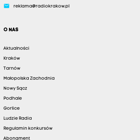
email
reklama@radiokrakow.pl
O NAS
Aktualności
Kraków
Tarnów
Małopolska Zachodnia
Nowy Sącz
Podhale
Gorlice
Ludzie Radia
Regulamin konkursów
Abonament