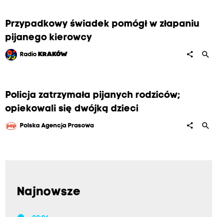
Przypadkowy świadek pomógł w złapaniu
pijanego kierowcy
search
share
Radio
KRAKÓW
Policja zatrzymała pijanych rodziców;
opiekowali się dwójką dzieci
search
share
Polska Agencja Prasowa
Najnowsze